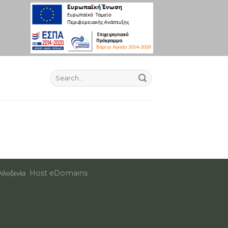
ιλοξενία
Host eDomains