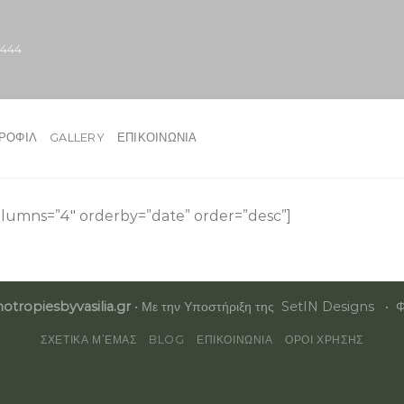
.444
ΡΟΦΊΛ
GALLERY
ΕΠΙΚΟΙΝΩΝΊΑ
lumns=”4″ orderby=”date” order=”desc”]
otropiesbyvasilia.gr
• Με την Υποστήριξη της
SetIN Designs
• Φ
ΣΧΕΤΙΚΆ Μ’ΕΜΆΣ
BLOG
ΕΠΙΚΟΙΝΩΝΊΑ
ΌΡΟΙ ΧΡΉΣΗΣ